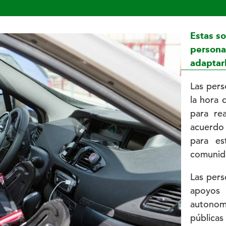
Estas so
persona
adaptar
Las pers
la hora 
para rea
acuerdo
para es
comunid
Las pers
apoyos 
autonomí
públicas