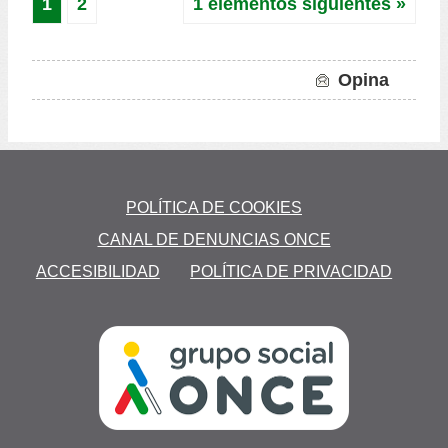
1
2
1 elementos siguientes »
Opina
to
POLÍTICA DE COOKIES
A
CANAL DE DENUNCIAS ONCE
ACCESIBILIDAD
POLÍTICA DE PRIVACIDAD