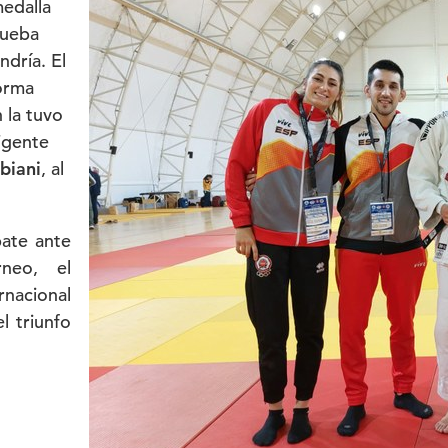
medalla
rueba
ndría. El
forma
 la tuvo
vigente
biani
, al
bate ante
neo, el
rnacional
l triunfo