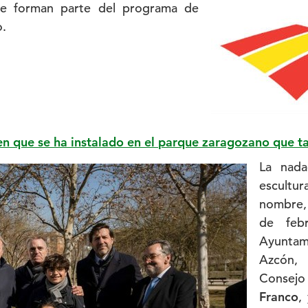
ue forman parte del programa de
o.
gen que se ha instalado en el parque zaragozano que 
La nada
escultur
nombre, 
de febr
Ayuntami
Azcón, 
Consej
Franco
,