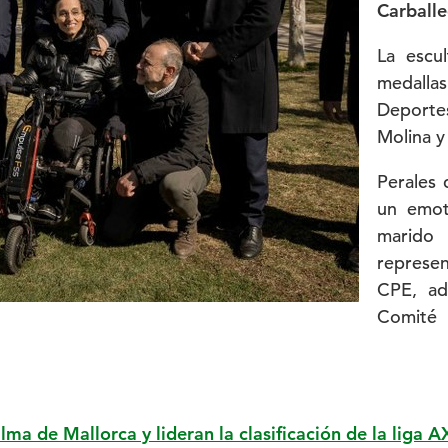
Carballe
La escu
medallas
Deportes
Molina y
Perales 
un emot
marido
represe
CPE, a
Comité 
ma de Mallorca y lideran la clasificación de la liga 