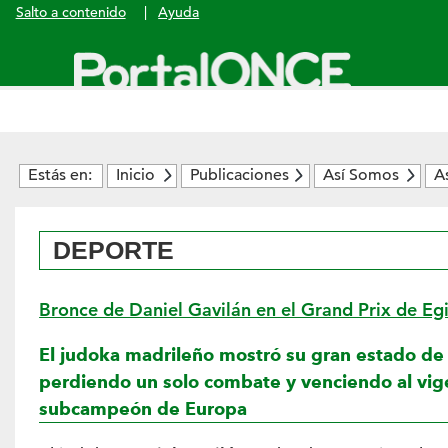
Salto a contenido
|
Ayuda
Menú
principal
Estás en:
Inicio
Publicaciones
Así Somos
A
DEPORTE
Bronce de Daniel Gavilán en el Grand Prix de Eg
El judoka madrileño mostró su gran estado de
perdiendo un solo combate y venciendo al vig
subcampeón de Europa