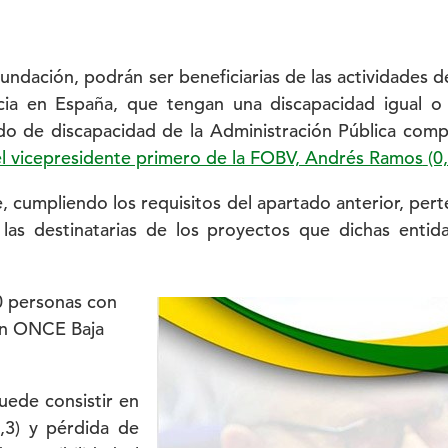
Fundación, podrán ser beneficiarias de las actividades 
cia en España, que tengan una discapacidad igual o su
do de discapacidad de la Administración Pública comp
l vicepresidente primero de la FOBV, Andrés Ramos
(0
, cumpliendo los requisitos del apartado anterior, per
n las destinatarias de los proyectos que dichas enti
0 personas con
ión ONCE Baja
uede consistir en
,3) y pérdida de