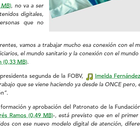
5
MB
)
, no va a ser
enidos digitales,
ersonas que no
entes, vamos a trabajar mucho esa conexión con el mu
iciarios, el mundo sanitario y la conexión con el mundo
n
(0,33
MB
)
.
cepresidenta segunda de la FOBV,
Imelda Fernánde
 trabajo que se viene haciendo ya desde la ONCE pero, e
ón”
.
a formación y aprobación del Patronato de la Fundació
rés Ramos
(0,49
MB
)
-,
está previsto que en el primer
dos con ese nuevo modelo digital de atención, difer