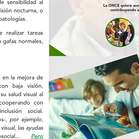
e sensibilidad al
isión nocturna, o
patologías.
 realizar tareas
n gafas normales,
r en la mejora de
on baja visión,
u salud visual al
 cooperando con
clusión social.
os-,
por ejemplo,
visual, las ayudas
social...
Pero