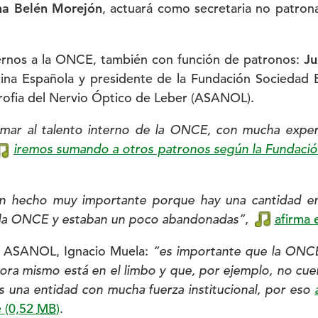
a Belén Morejón
, actuará como secretaria no patrona
ernos a la ONCE, también con función de patronos:
Ju
na Española y presidente de la Fundación Sociedad 
trofia del Nervio Óptico de Leber (ASANOL).
mar al talento interno de la ONCE, con mucha experi
iremos sumando a otros patronos según la Fundación
n hecho muy importante porque hay una cantidad en
e a la ONCE y estaban un poco abandonadas”
,
afirma 
de ASANOL, Ignacio Muela:
“es importante que la ONCE
hora mismo está en el limbo y que, por ejemplo, no cue
es una entidad con mucha fuerza institucional, por eso
e
(0,52
MB
)
.