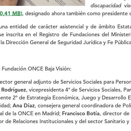
discapacidad vi
(0,41
MB
)
, designado ahora también como presidente 
a entidad de carácter asistencial y de ámbito Estata
 inscrita en el Registro de Fundaciones del Ministerio
a Dirección General de Seguridad Jurídica y Fe Pública
a Fundación ONCE Baja Visión:
rector general adjunto de Servicios Sociales para Perso
 Rodríguez
, vicepresidenta 4ª de Servicios Sociales,
dente 2º de Estrategia Económica, Juego y Desarrollo 
lidad;
Ana Díaz
, consejera general coordinadora de Polí
rial de la ONCE en Madrid;
Francisco Botía
, director d
or de Relaciones Institucionales y del sector Sanitario y