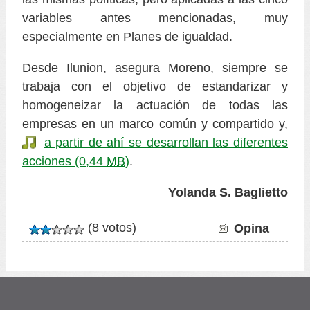
variables antes mencionadas, muy
especialmente en Planes de igualdad.
Desde Ilunion, asegura Moreno, siempre se
trabaja con el objetivo de estandarizar y
homogeneizar la actuación de todas las
empresas en un marco común y compartido y,
a partir de ahí se desarrollan las diferentes
acciones
(0,44
MB
)
.
Yolanda S. Baglietto
(8 votos)
Con
Opina
Valoración
un
media:
total
to
de