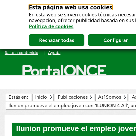
Esta página web usa cookies
En esta web se sirven cookies técnicas necesar
navegación, ofrecer publicidad basada en sus 
Política de cookies
.
Salto a contenido
|
Ayuda
Menú
principal
Estás en:
Inicio
Publicaciones
Así Somos
A
Ilunion promueve el empleo joven con ‘ILUNION 4 All’, un 
Ilunion promueve el empleo joven