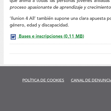
que anima
a todas las personas jóvenes afiliada
proceso apasionante de aprendizaje y crecimient
‘Ilunion 4 All’ también supone una clara apuesta p
género, edad y discapacidad.
Bases e inscripciones
(0,11
MB
)
to
POLÍTICA DE COOKIES
CANAL DE DENUNCI
ve
eo
on