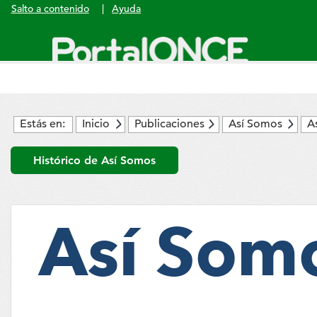
Salto a contenido
|
Ayuda
Menú
principal
Estás en:
Inicio
Publicaciones
Así Somos
A
Histórico de Así Somos
Así Som